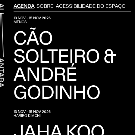
Menu Secondário
AGENDA
SOBRE
ACESSIBILIDADE DO ESPAÇO
13 NOV - 15 NOV 2026
MENOS
CÃO
SOLTEIRO &
ANDRÉ
GODINHO
r ao início
13 NOV - 15 NOV 2026
HARIBO KIMCHI
JAHA KOO