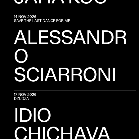
14 NOV 2026
SAVE THE LAST DANCE FOR ME
ALESSANDR
O
SCIARRONI
17 NOV 2026
DZUDZA
IDIO
CHICHAVA