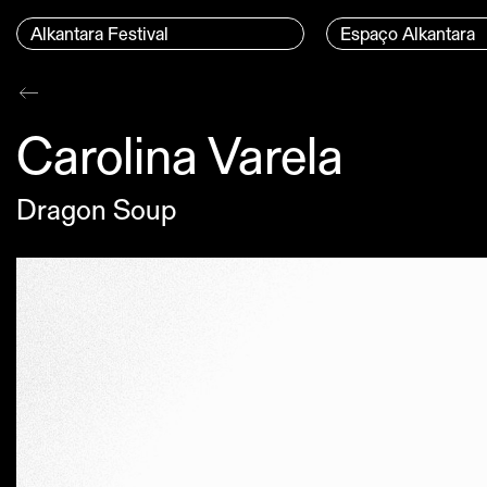
Ir para o conteúdo
Menu Principal
Alkantara Festival
Espaço Alkantara
Conteúdo principal
Carolina Varela
Dragon Soup