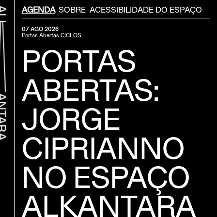
Menu Secondário
AGENDA
SOBRE
ACESSIBILIDADE DO ESPAÇO
07 AGO 2026
Portas Abertas
CICLOS
PORTAS
ABERTAS:
JORGE
CIPRIANNO
r ao início
NO ESPAÇO
ALKANTARA