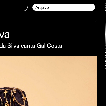
Página currente:
Arquivo
lva
 da Silva canta Gal Costa
Volta