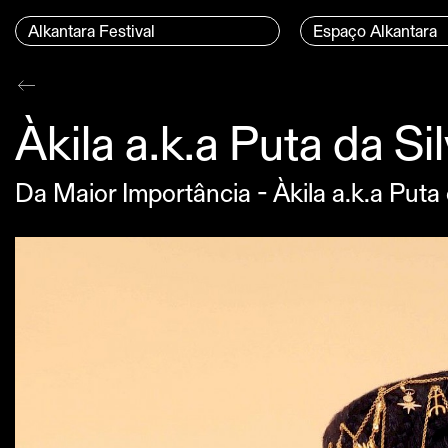
Ir para o conteúdo
Menu Principal
Alkantara Festival
Espaço Alkantara
Conteúdo principal
Àkila a.k.a Puta da Si
Da Maior Importância - Àkila a.k.a Puta