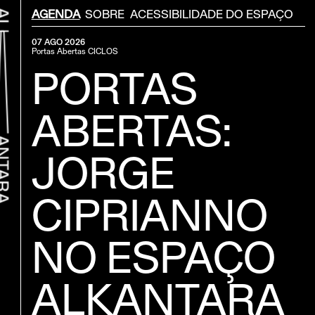
Menu Secondário
AGENDA
SOBRE
ACESSIBILIDADE DO ESPAÇO
07 AGO 2026
Portas Abertas
CICLOS
PORTAS
ABERTAS:
JORGE
CIPRIANNO
r ao início
NO ESPAÇO
ALKANTARA