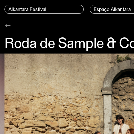
Ir para o conteúdo
Menu Principal
Alkantara Festival
Espaço Alkantara
Conteúdo principal
Roda de Sample & Col