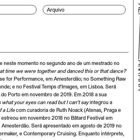
Arquivo
se neste momento no segundo ano de um mestrado no
t time we were together and danced this or that dance?
ouse for Performance, em Amesterdão; no Something Raw
onde; e no Festival Temps d’Images, em Lisboa. Será
Volta
l do Porto em novembro de 2019. Em 2018 a sua
 what your eyes can read but I can’t say
integrou a
 a Life
com curadoria de Ruth Noack (Atenas, Praga e
e
estreou em novembro 2018 no Bâtard Festival em
, Amesterdão. Será apresentado em agosto de 2019 no
atermaker, e Contemporary Cruising. Enquanto intérprete,