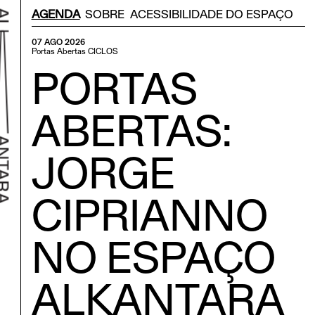
Menu Secondário
AGENDA
SOBRE
ACESSIBILIDADE DO ESPAÇO
07 AGO 2026
Portas Abertas
CICLOS
PORTAS
ABERTAS:
JORGE
CIPRIANNO
r ao início
NO ESPAÇO
ALKANTARA