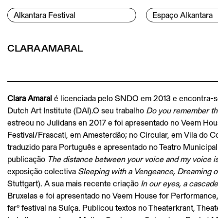
Ir para o conteúdo
Menu Principal
Alkantara Festival
Espaço Alkantara
Conteúdo principal
CLARA AMARAL
Clara Amaral
é licenciada pelo SNDO em 2013 e encontra-
Dutch Art Institute (DAI).O seu trabalho
Do you remember tha
estreou no Julidans en 2017 e foi apresentado no Veem H
Festival/Frascati, em Amesterdão; no Circular, em Vila do C
traduzido para Português e apresentado no Teatro Municipa
publicação
The distance between your voice and my voice is
exposição colectiva
Sleeping with a Vengeance, Dreaming of
Stuttgart). A sua mais recente criação
In our eyes, a cascad
Bruxelas e foi apresentado no Veem House for Performance
farº festival na Suíça. Publicou textos no Theaterkrant, The