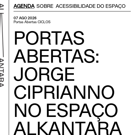
Menu Secondário
AGENDA
SOBRE
ACESSIBILIDADE DO ESPAÇO
07 AGO 2026
Portas Abertas
CICLOS
PORTAS
ABERTAS:
JORGE
CIPRIANNO
r ao início
NO ESPAÇO
ALKANTARA