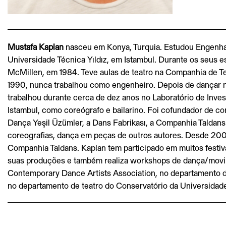
Mustafa Kaplan
nasceu em Konya, Turquia. Estudou Engenha
Universidade Técnica Yıldız, em Istambul. Durante os seus 
McMillen, em 1984. Teve aulas de teatro na Companhia de T
1990, nunca trabalhou como engenheiro. Depois de dançar 
trabalhou durante cerca de dez anos no Laboratório de Invest
Istambul, como coreógrafo e bailarino. Foi cofundador de 
Dança Yeşil Üzümler, a Dans Fabrikası, a Companhia Taldans 
coreografias, dança em peças de outros autores. Desde 2002,
Companhia Taldans. Kaplan tem participado em muitos festiva
suas produções e também realiza workshops de dança/movi
Contemporary Dance Artists Association, no departamento 
no departamento de teatro do Conservatório da Universidad