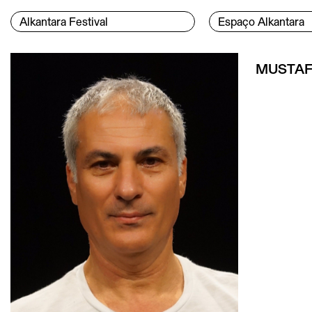
Ir para o conteúdo
Menu Principal
Alkantara Festival
Espaço Alkantara
Conteúdo principal
MUSTAF