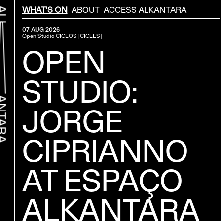
Menu Secondário
WHAT'S ON
ABOUT
ACCESS ALKANTARA
07 AUG 2026
Open Studio
CICLOS [CICLES]
OPEN
STUDIO:
JORGE
CIPRIANNO
k to home
AT ESPAÇO
ALKANTARA