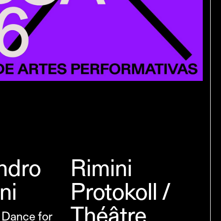
ndro
Rimini
ni
Protokoll /
Théâtre
 Dance for