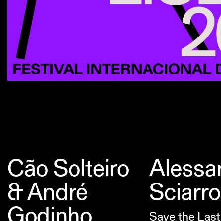
Cão Solteiro
Alessa
& André
Sciarro
Godinho
Save the Last