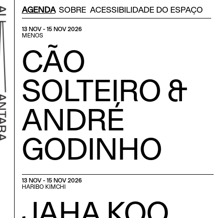
Menu Secondário
AGENDA
SOBRE
ACESSIBILIDADE DO ESPAÇO
13 NOV - 15 NOV 2026
MENOS
CÃO
SOLTEIRO &
ANDRÉ
GODINHO
r ao início
13 NOV - 15 NOV 2026
HARIBO KIMCHI
JAHA KOO