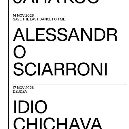
14 NOV 2026
SAVE THE LAST DANCE FOR ME
ALESSANDR
O
SCIARRONI
17 NOV 2026
DZUDZA
IDIO
CHICHAVA