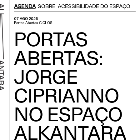
Menu Secondário
AGENDA
SOBRE
ACESSIBILIDADE DO ESPAÇO
07 AGO 2026
Portas Abertas
CICLOS
PORTAS
ABERTAS:
JORGE
CIPRIANNO
r ao início
NO ESPAÇO
ALKANTARA