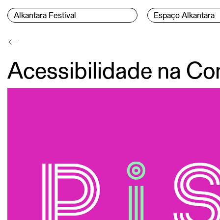
Skip to content
Menu Principal
Alkantara Festival
Espaço Alkantara
Conteúdo principal
Acessibilidade na Co