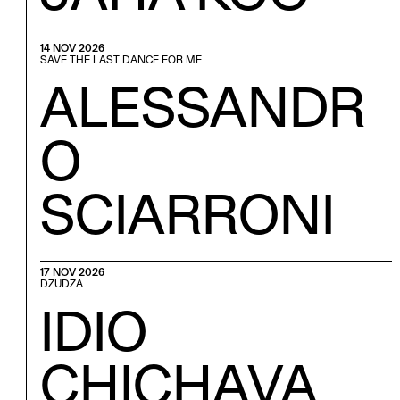
14 NOV 2026
SAVE THE LAST DANCE FOR ME
ALESSANDR
O
SCIARRONI
17 NOV 2026
DZUDZA
IDIO
CHICHAVA