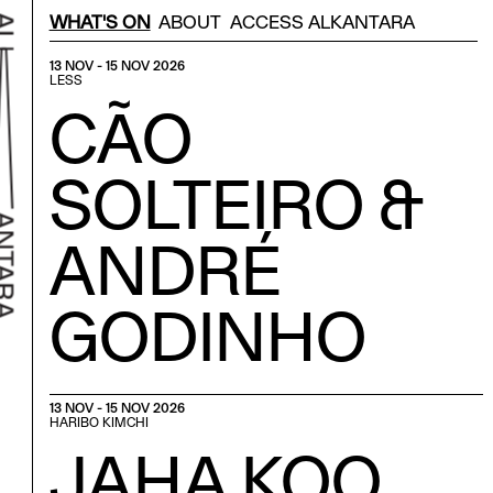
Menu Secondário
WHAT'S ON
ABOUT
ACCESS ALKANTARA
13 NOV - 15 NOV 2026
LESS
CÃO
SOLTEIRO &
ANDRÉ
GODINHO
k to home
13 NOV - 15 NOV 2026
HARIBO KIMCHI
JAHA KOO