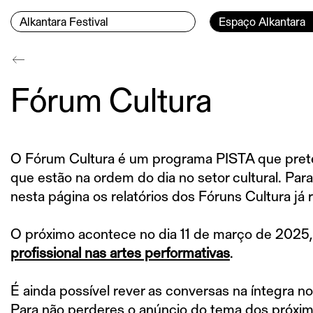
Ir para o conteúdo
Menu Principal
Página currente:
Alkantara Festival
Espaço Alkantara
Conteúdo principal
Fórum Cultura
O Fórum Cultura é um programa PISTA que prete
que estão na ordem do dia no setor cultural. Pa
nesta página os relatórios dos Fóruns Cultura já r
O próximo acontece no dia 11 de março de 2025
profissional nas artes performativas
.
É ainda possível rever as conversas na íntegra n
Para não perderes o anúncio do tema dos próxi