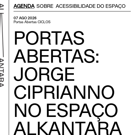
Menu Secondário
AGENDA
SOBRE
ACESSIBILIDADE DO ESPAÇO
07 AGO 2026
Portas Abertas
CICLOS
PORTAS
ABERTAS:
JORGE
CIPRIANNO
r ao início
NO ESPAÇO
ALKANTARA