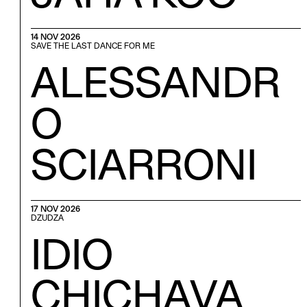
14 NOV 2026
SAVE THE LAST DANCE FOR ME
ALESSANDR
O
SCIARRONI
17 NOV 2026
DZUDZA
IDIO
CHICHAVA