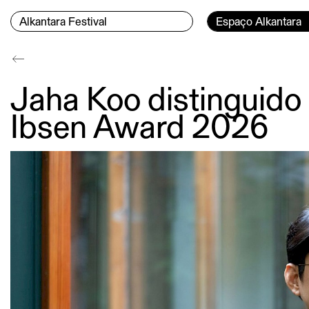
Ir para o conteúdo
Menu Principal
Página currente:
Alkantara Festival
Espaço Alkantara
Conteúdo principal
Jaha Koo distinguido 
Ibsen Award 2026