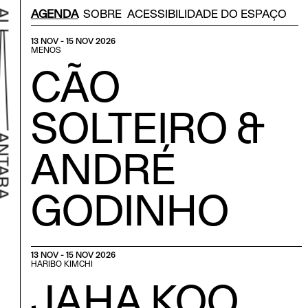
Menu Secondário
AGENDA
SOBRE
ACESSIBILIDADE DO ESPAÇO
13 NOV - 15 NOV 2026
MENOS
CÃO
SOLTEIRO &
ANDRÉ
GODINHO
r ao início
13 NOV - 15 NOV 2026
HARIBO KIMCHI
JAHA KOO