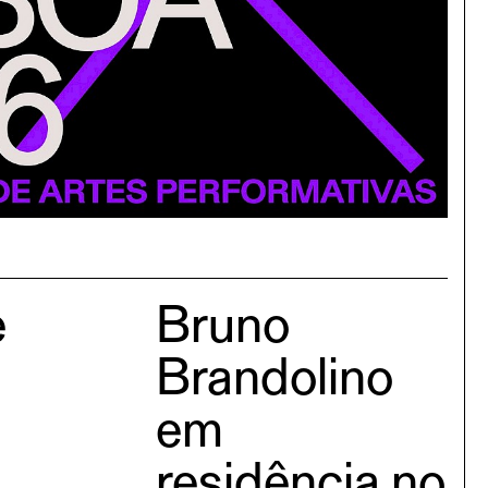
e
Bruno
Brandolino
em
residência no