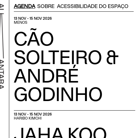
Menu Secondário
AGENDA
SOBRE
ACESSIBILIDADE DO ESPAÇO
13 NOV - 15 NOV 2026
MENOS
CÃO
SOLTEIRO &
ANDRÉ
GODINHO
r ao início
13 NOV - 15 NOV 2026
HARIBO KIMCHI
JAHA KOO