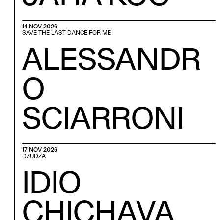
14 NOV 2026
SAVE THE LAST DANCE FOR ME
ALESSANDR
O
SCIARRONI
17 NOV 2026
DZUDZA
IDIO
CHICHAVA