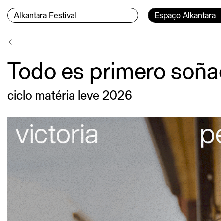
Skip to content
Menu Principal
Current page:
Alkantara Festival
Espaço Alkantara
Conteúdo principal
Todo es primero soñ
ciclo matéria leve 2026