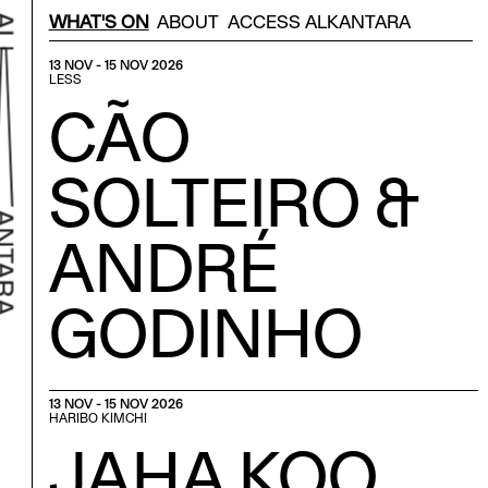
Menu Secondário
WHAT'S ON
ABOUT
ACCESS ALKANTARA
13 NOV - 15 NOV 2026
LESS
CÃO
SOLTEIRO &
ANDRÉ
GODINHO
k to home
13 NOV - 15 NOV 2026
HARIBO KIMCHI
JAHA KOO