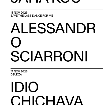
14 NOV 2026
SAVE THE LAST DANCE FOR ME
ALESSANDR
O
SCIARRONI
17 NOV 2026
DZUDZA
IDIO
CHICHAVA